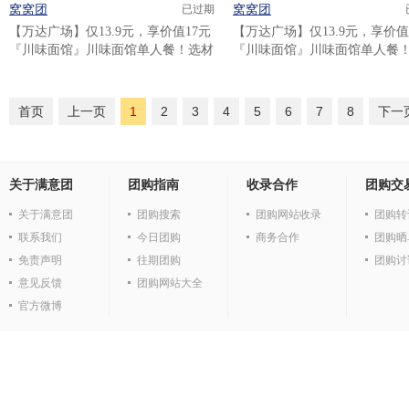
窝窝团
窝窝团
已过期
【万达广场】仅13.9元，享价值17元
【万达广场】仅13.9元，享价值
『川味面馆』川味面馆单人餐！选材
『川味面馆』川味面馆单人餐
严格，用心制作，鲜香汤汁，美味刀
严格，用心制作，鲜香汤汁，
削面，爽口酸梅汁，绝妙组合！..
削面，爽口酸梅汁，绝妙组合！.
首页
上一页
1
2
3
4
5
6
7
8
下一
关于满意团
团购指南
收录合作
团购交
关于满意团
团购搜索
团购网站收录
团购转
联系我们
今日团购
商务合作
团购晒
免责声明
往期团购
团购讨
意见反馈
团购网站大全
官方微博