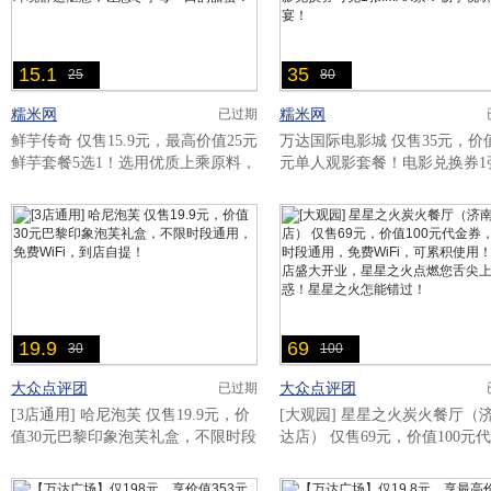
15.1
35
25
80
糯米网
糯米网
已过期
鲜芋传奇 仅售15.9元，最高价值25元
万达国际电影城 仅售35元，价值
鲜芋套餐5选1！选用优质上乘原料，
元单人观影套餐！电影兑换券1
精心制作，用料丰富，口感饱满，风
米花券1张，到店另付5元可观看
味纯正，环境舒适惬意，让您尽..
电影！3张电影兑换券可兑1..
19.9
69
30
100
大众点评团
大众点评团
已过期
[3店通用] 哈尼泡芙 仅售19.9元，价
[大观园] 星星之火炭火餐厅（
值30元巴黎印象泡芙礼盒，不限时段
达店） 仅售69元，价值100元
通用，免费WiFi，到店自提！..
券，不限时段通用，免费WiFi
积使用！万达店盛大开业，星星之