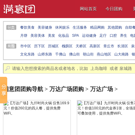
网站首页
今日团购
餐饮美食
美容健身
休闲娱乐
生活服务
精品网购
其他团购
自助
月饼
美容美体
美发
化妆品
SPA
运动健身
足疗
口腔
养生
电
摄影写真
酒店
体检
车房
教育培训
报刊
两性
服饰鞋包
电器
市中区
历下区
历城区
槐荫区
天桥区
高新区
章丘市
长清区
泉
文化东路
山师东路
千佛山
佛山街
朝山街
燕山地区
山大南路
会展中心
杆石桥
中华小吃城
阳光新路
伟东新都
洪家楼
奥体中
北园大街
缤纷五洲
火车站
泺口
世茂广场
丁豪广场
美莲广场
满意团团购导航
>
万达广场团购
> 万达广场 >