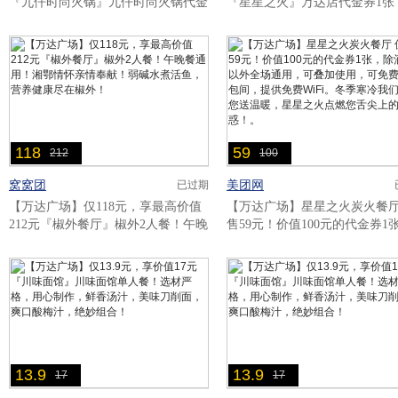
『九仟时尚火锅』九仟时尚火锅代金
『星星之火』万达店代金券1张
券1张！三十余种秘制调料自主搭
供免费WiFi，免费停车位！万
配，大厨亲自配料把关品..
大开业，星星之火点燃您舌尖..
118
59
212
100
窝窝团
美团网
已过期
【万达广场】仅118元，享最高价值
【万达广场】星星之火炭火餐厅
212元『椒外餐厅』椒外2人餐！午晚
售59元！价值100元的代金券1
餐通用！湘鄂情怀亲情奉献！弱碱水
酒水以外全场通用，可叠加使
煮活鱼，营养健康尽在椒外！..
免费使用包间，提供免费WiF..
13.9
13.9
17
17