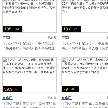
198
19.8
353
26
窝窝团
窝窝团
已过期
【万达广场】仅198元，享价值353元
【万达广场】仅19.8元，享最
『椒外餐厅』椒外4人餐！午晚餐通
26元『尚煲尚饭』单人餐！免
用！湘鄂情怀亲情奉献！弱碱水煮活
WiFi！经济实惠，好吃不贵，
鱼，营养健康尽在椒外！..
老顾客进店品尝！..
39.9
79
50
100
窝窝团
窝窝团
已过期
【万达广场】仅39.9元，享价值50元
【万达广场】仅79元，享价值10