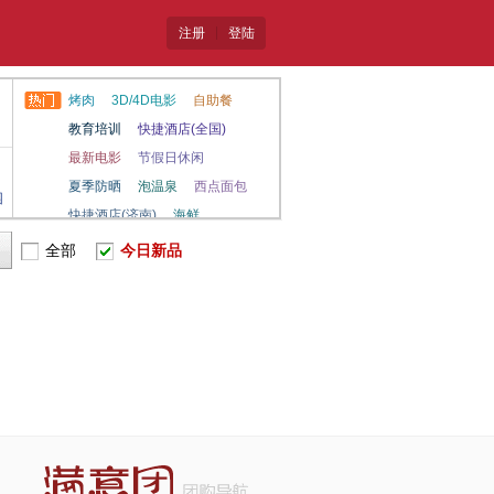
注册
登陆
烤肉
3D/4D电影
自助餐
教育培训
快捷酒店(全国)
最新电影
节假日休闲
夏季防晒
泡温泉
西点面包
园
快捷酒店(济南)
海鲜
场
甜点饮品
火锅
蛇宝宝
全部
今日新品
假期出游
泰安方特