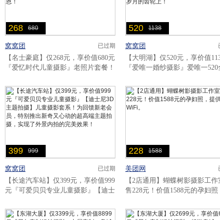
268
520
680
1138
窝窝团
窝窝团
已过期
【名士豪庭】仅268元，享价值680元
【大明湖】仅520元，享价值11
『爱忆时代儿童摄影』老照片套餐！
『爱唯一婚纱摄影』爱唯一520
精修25张入册！记载家庭成员的成长
福摄影套系！独家影棚拍摄+周
和人生经历，让老人感动..
景拍摄！温馨时刻，拍出最..
399
228
999
1588
窝窝团
美团网
已过期
【长途汽车站】仅399元，享价值999
【2店通用】蝴蝶树影摄影工作
元『可爱贝贝专业儿童摄影』【迪士
售228元！价值1588元的孕妇
尼3D主题拍摄】儿童摄影套系！为
供免费WiFi。
回馈新老会员，特别推出..