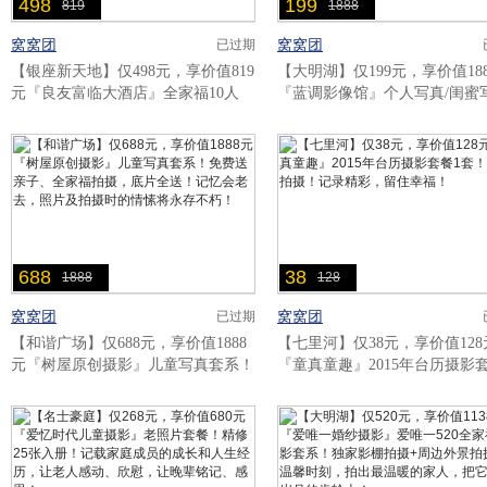
498
199
819
1888
窝窝团
窝窝团
已过期
【银座新天地】仅498元，享价值819
【大明湖】仅199元，享价值18
元『良友富临大酒店』全家福10人
『蓝调影像馆』个人写真/闺蜜写
餐！午晚餐通用！正宗鲁川粤各地精
情侣写真（3选1）1份！拍摄底片
美菜系，风格各异的豪华宴..
张左右，全部赠送！实惠棚拍，.
688
38
1888
128
窝窝团
窝窝团
已过期
【和谐广场】仅688元，享价值1888
【七里河】仅38元，享价值128
元『树屋原创摄影』儿童写真套系！
『童真童趣』2015年台历摄影套
免费送亲子、全家福拍摄，底片全
套！1对1拍摄！记录精彩，留
送！记忆会老去，照片及拍摄..
福！..