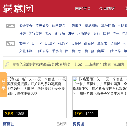
网站首页
今日团购
餐饮美食
美容健身
休闲娱乐
生活服务
精品网购
其他团购
自助
月饼
美容美体
美发
化妆品
SPA
运动健身
足疗
口腔
养生
电
摄影写真
酒店
体检
车房
教育培训
报刊
两性
服饰鞋包
电器
市中区
历下区
历城区
槐荫区
天桥区
高新区
章丘市
长清区
泉
文化东路
山师东路
千佛山
佛山街
朝山街
燕山地区
山大南路
会展中心
杆石桥
中华小吃城
阳光新路
伟东新都
洪家楼
奥体中
北园大街
缤纷五洲
火车站
泺口
世茂广场
丁豪广场
美莲广场
368
199
1368
1599
窝窝团
窝窝团
已过期